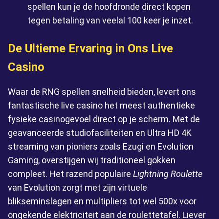
spellen kun je de hoofdronde direct kopen
tegen betaling van veelal 100 keer je inzet.
De Ultieme Ervaring in Ons Live
Casino
Waar de RNG spellen snelheid bieden, levert ons
fantastische live casino het meest authentieke
fysieke casinogevoel direct op je scherm. Met de
geavanceerde studiofaciliteiten en Ultra HD 4K
streaming van pioniers zoals Ezugi en Evolution
Gaming, overstijgen wij traditioneel gokken
compleet. Het razend populaire
Lightning Roulette
van Evolution zorgt met zijn virtuele
blikseminslagen en multipliers tot wel 500x voor
ongekende elektriciteit aan de roulettetafel. Liever