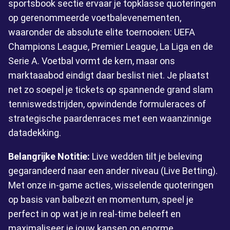
sportsbook sectie ervaar je topklasse quoteringen
op gerenommeerde voetbalevenementen,
waaronder de absolute elite toernooien: UEFA
Champions League, Premier League, La Liga en de
Serie A. Voetbal vormt de kern, maar ons
marktaaabod eindigt daar beslist niet. Je plaatst
net zo soepel je tickets op spannende grand slam
tenniswedstrijden, opwindende formuleraces of
strategische paardenraces met een waanzinnige
datadekking.
Belangrijke Notitie:
Live wedden tilt je beleving
gegarandeerd naar een ander niveau (Live Betting).
Met onze in-game acties, wisselende quoteringen
op basis van balbezit en momentum, speel je
perfect in op wat je in real-time beleeft en
maximaliseer je jouw kansen op enorme