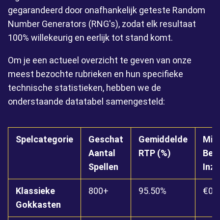
gegarandeerd door onafhankelijk geteste Random
Number Generators (RNG's), zodat elk resultaat
100% willekeurig en eerlijk tot stand komt.
Om je een actueel overzicht te geven van onze
meest bezochte rubrieken en hun specifieke
technische statistieken, hebben we de
onderstaande datatabel samengesteld:
Spelcategorie
Geschat
Gemiddelde
Min
Aantal
RTP (%)
Bes
Spellen
Inze
Klassieke
800+
95.50%
€0,
Gokkasten