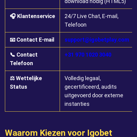
download nodig (HTML5)
🎧 Klantenservice
24/7 Live Chat, E-mail,
Telefoon
📧 Contact E-mail
support@igobetplay.com
📞 Contact
+31 970 1020 3040
Telefoon
⚖️ Wettelijke
Volledig legaal,
Status
gecertificeerd, audits
uitgevoerd door externe
instanties
Waarom Kiezen voor Igobet