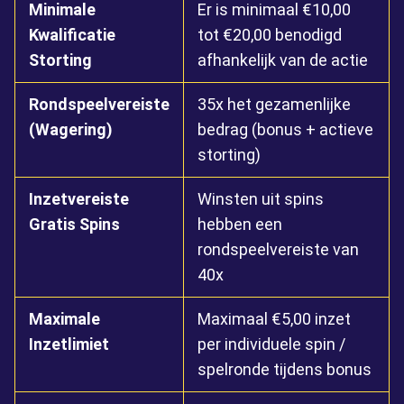
Minimale
Er is minimaal €10,00
Kwalificatie
tot €20,00 benodigd
Storting
afhankelijk van de actie
Rondspeelvereiste
35x het gezamenlijke
(Wagering)
bedrag (bonus + actieve
storting)
Inzetvereiste
Winsten uit spins
Gratis Spins
hebben een
rondspeelvereiste van
40x
Maximale
Maximaal €5,00 inzet
Inzetlimiet
per individuele spin /
spelronde tijdens bonus