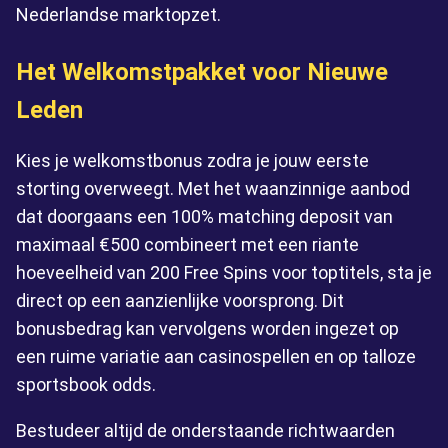
Nederlandse marktopzet.
Het Welkomstpakket voor Nieuwe
Leden
Kies je welkomstbonus zodra je jouw eerste
storting overweegt. Met het waanzinnige aanbod
dat doorgaans een 100% matching deposit van
maximaal €500 combineert met een riante
hoeveelheid van 200 Free Spins voor toptitels, sta je
direct op een aanzienlijke voorsprong. Dit
bonusbedrag kan vervolgens worden ingezet op
een ruime variatie aan casinospellen en op talloze
sportsbook odds.
Bestudeer altijd de onderstaande richtwaarden