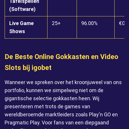
Tafelspellen
(Software)
Live Game
25+
96.00%
€0,
Shows
De Beste Online Gokkasten en Video
Slots bij igobet
Wanneer we spreken over het kroonjuweel van ons
portfolio, kunnen we simpelweg niet om de
gigantische selectie gokkasten heen. Wij
presenteren met trots de games van
wereldberoemde marktleiders zoals Play'n GO en
Pragmatic Play. Voor fans van een diepgaand