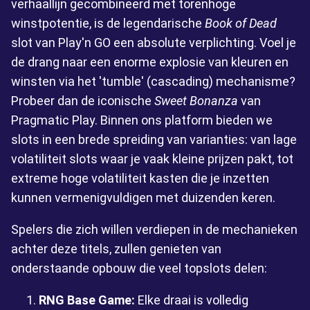
verhaallijn gecombineerd met torenhoge
winstpotentie, is de legendarische
Book of Dead
slot van Play'n GO een absolute verplichting. Voel je
de drang naar een enorme explosie van kleuren en
winsten via het 'tumble' (cascading) mechanisme?
Probeer dan de iconische
Sweet Bonanza
van
Pragmatic Play. Binnen ons platform bieden we
slots in een brede spreiding van varianties: van lage
volatiliteit slots waar je vaak kleine prijzen pakt, tot
extreme hoge volatiliteit kasten die je inzetten
kunnen vermenigvuldigen met duizenden keren.
Spelers die zich willen verdiepen in de mechanieken
achter deze titels, zullen genieten van
onderstaande opbouw die veel topslots delen:
RNG Base Game:
Elke draai is volledig