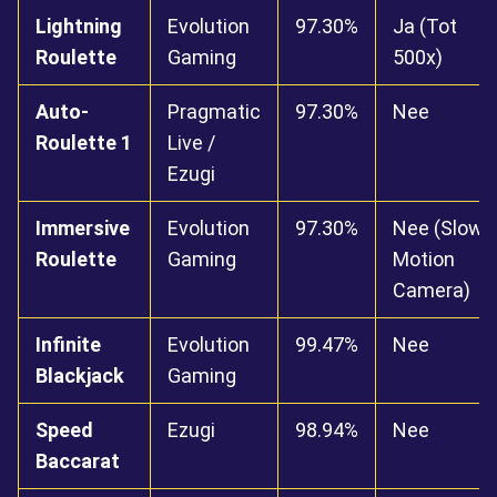
Lightning
Evolution
97.30%
Ja (Tot
Roulette
Gaming
500x)
Auto-
Pragmatic
97.30%
Nee
Roulette 1
Live /
Ezugi
Immersive
Evolution
97.30%
Nee (Slow
Roulette
Gaming
Motion
Camera)
Infinite
Evolution
99.47%
Nee
Blackjack
Gaming
Speed
Ezugi
98.94%
Nee
Baccarat