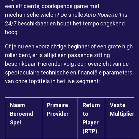
een efficiënte, doorlopende game met
mechanische wielen? De snelle
Auto-Roulette 1
is
24/7 beschikbaar en houdt het tempo ongekend
hoog.
Of je nu een voorzichtige beginner of een grote high
roller bent, er is altijd een passende zitting
beschikbaar. Hieronder volgt een overzicht van de
spectaculaire technische en financiële parameters
van onze toptitels in het live segment:
Naam
Primaire
Return
Vaste
Beroemd
Provider
to
Multipliers
Spel
Player
(RTP)